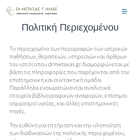
Skip
to
Toggl
content
Naviga
Πολιτική Περιεχομένου
Αρχική
Το περιεχομένο των περιγραφών των ιατρικών
Η ομάδα μας
παθήσεων, θεραπειών, υπηρεσιών και άρθρων
του ιστότοπου drmetaxas.gr διαμορφώνεται με
Μαιευτική
βάση τις πληροφορίες που παρέχονται από την
επιστημονική και συντακτική ομάδα.
Παράλληλα ενσωματώνονται αναλυτικά
Γυναικολογία
στοιχεία βιβλιογραφικών αναφορών, επίσημοι
ισχυρισμοί υγείας, και άλλες επιστημονικές
Θεραπείες Γονιμότητας
πηγές.
Την ευθύνη για τη τήρηση και την υλοποίηση
Ενημέρωση
των διαδικασιών της πολιτικής περιεχομένου,