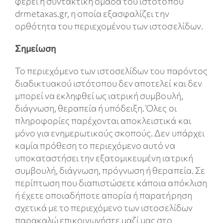
φέρει η συντακτική ομάδα του ιστοτόπου
drmetaxas.gr, η οποία εξασφαλίζει την
Συχνές ερωτήσεις
ορθότητα του περιεχομένου των ιστοσελίδων.
Σημείωση
Κλείστε Ραντεβού
Το περιεχόμενο των ιστοσελίδων του παρόντος
διαδικτυακού ιστότοπου δεν αποτελεί και δεν
μπορεί να εκληφθεί ως ιατρική συμβουλή,
διάγνωση, θεραπεία ή υπόδειξη. Όλες οι
πληροφορίες παρέχονται αποκλειστικά και
μόνο για ενημερωτικούς σκοπούς. Δεν υπάρχει
καμία πρόθεση το περιεχόμενο αυτό να
υποκαταστήσει την εξατομικευμένη ιατρική
συμβουλή, διάγνωση, πρόγνωση ή θεραπεία. Σε
περίπτωση που διαπιστώσετε κάποια απόκλιση
ή έχετε οποιαδήποτε απορία ή παρατήρηση
σχετικά με το περιεχόμενο των ιστοσελίδων
παρακαλώ επικοινωνήστε μαζί μας στο