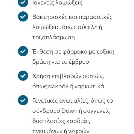
Ιογενείς λοιμώξεις
Βακτηριακές και παρασιτικές
λοιμώξεις, όπως σύφιλη ή
τοξοπλάσμωση
Έκθεση σε φάρμακα με τοξική
δράση για το έμβρυο
Χρήση επιβλαβών ουσιών,
όπως αλκοόλ ή ναρκωτικά
Γενετικές ανωμαλίες, όπως το
σύνδρομο Down ή συγγενείς
δυσπλασίες καρδιάς,
πνευμόνων ή νεφρών