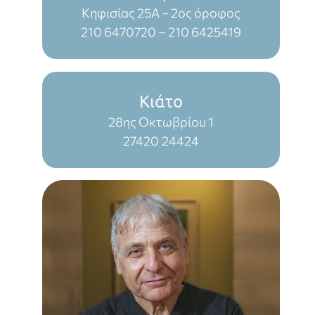
Κηφισίας 25Α – 2ος όροφος
210 6470720
–
210 6425419
Κιάτο
28ης Οκτωβρίου 1
27420 24424