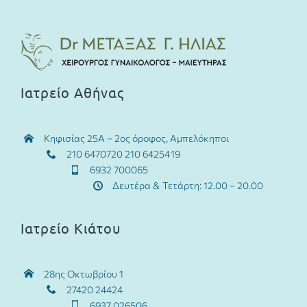
Ιατρείο Αθήνας
Κηφισίας 25Α – 2ος όροφος, Αμπελόκηποι
210 6470720 210 6425419
6932 700065
Δευτέρα & Τετάρτη: 12.00 – 20.00
Ιατρείο Κιάτου
28ης Οκτωβρίου 1
27420 24424
6937 026506