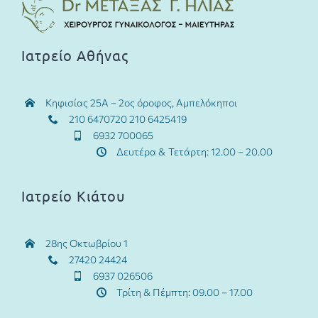
Συχνές ερωτήσεις
Ιατρείο Αθήνας
Κλείστε Ραντεβού
Κηφισίας 25Α – 2ος όροφος, Αμπελόκηποι
210 6470720 210 6425419
6932 700065
Δευτέρα & Τετάρτη: 12.00 – 20.00
Ιατρείο Κιάτου
28ης Οκτωβρίου 1
27420 24424
6937 026506
Τρίτη & Πέμπτη: 09.00 – 17.00