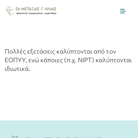
Skip
to
Toggl
content
Naviga
Αρχική
Η ομάδα μας
Πολλές εξετάσεις καλύπτονται από τον
ΕΟΠΥΥ, ενώ κάποιες (π.χ. NIPT) καλύπτονται
ιδιωτικά.
Μαιευτική
Γυναικολογία
Θεραπείες Γονιμότητας
Ενημέρωση