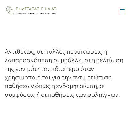
Skip
to
Toggl
content
Naviga
Αρχική
Η ομάδα μας
Αντιθέτως, σε πολλές περιπτώσεις η
λαπαροσκόπηση συμβάλλει στη βελτίωση
της γονιμότητας, ιδιαίτερα όταν
Μαιευτική
χρησιμοποιείται για την αντιμετώπιση
παθήσεων όπως η ενδομητρίωση, οι
Γυναικολογία
συμφύσεις ή οι παθήσεις των σαλπίγγων.
Θεραπείες Γονιμότητας
Ενημέρωση