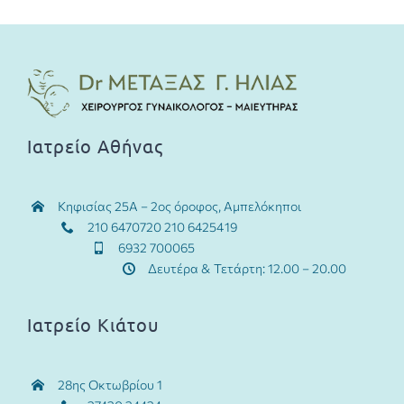
Συχνές ερωτήσεις
Κλείστε Ραντεβού
Ιατρείο Αθήνας
Κηφισίας 25Α – 2ος όροφος, Αμπελόκηποι
210 6470720 210 6425419
6932 700065
Δευτέρα & Τετάρτη: 12.00 – 20.00
Ιατρείο Κιάτου
28ης Οκτωβρίου 1