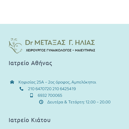
Συχνές ερωτήσεις
Κλείστε Ραντεβού
Ιατρείο Αθήνας
Κηφισίας 25Α – 2ος όροφος, Αμπελόκηποι
210 6470720 210 6425419
6932 700065
Δευτέρα & Τετάρτη: 12.00 – 20.00
Ιατρείο Κιάτου