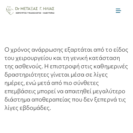
Skip
to
Toggl
content
Naviga
Αρχική
Η ομάδα μας
Ο χρόνος ανάρρωσης εξαρτάται από το είδος
του χειρουργείου και τη γενική κατάσταση
της ασθενούς. Η επιστροφή στις καθημερινές
Μαιευτική
δραστηριότητες γίνεται μέσα σε λίγες
ημέρες, ενώ μετά από πιο σύνθετες
Γυναικολογία
επεμβάσεις μπορεί να απαιτηθεί μεγαλύτερο
διάστημα αποθεραπείας που δεν ξεπερνά τις
Θεραπείες Γονιμότητας
λίγες εβδομάδες.
Ενημέρωση