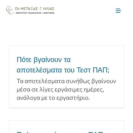
Skip
to
Toggl
content
Naviga
Αρχική
Η ομάδα μας
Πότε βγαίνουν τα
Μαιευτική
αποτελέσματα του Τεστ ΠΑΠ;
Τα αποτελέσματα συνήθως βγαίνουν
Γυναικολογία
μέσα σε λίγες εργάσιμες ημέρες,
ανάλογα με το εργαστήριο.
Θεραπείες Γονιμότητας
Ενημέρωση